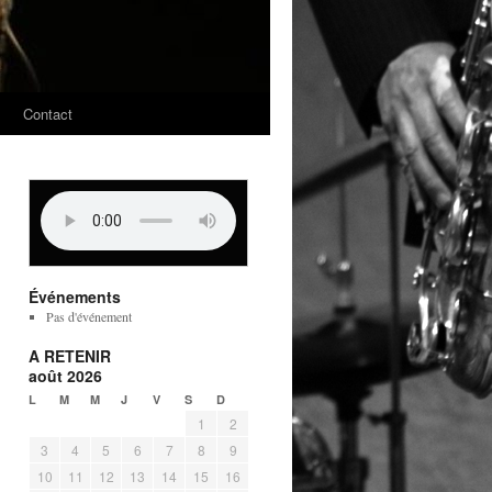
s
Contact
Événements
Pas d'événement
A RETENIR
août 2026
L
M
M
J
V
S
D
1
2
3
4
5
6
7
8
9
10
11
12
13
14
15
16