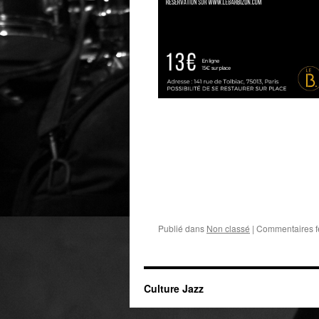
Publié dans
Non classé
|
Commentaires 
Culture Jazz