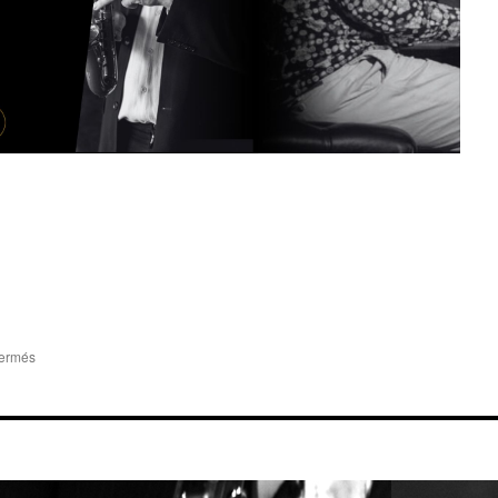
fermés
sur
A
NOTER
!