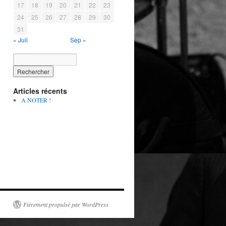
17
18
19
20
21
22
23
24
25
26
27
28
29
30
31
« Juil
Sep »
Articles récents
A NOTER !
Fièrement propulsé par WordPress